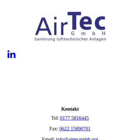
Kontakt
Tel:
0177 5816445
Fax:
0622 15890701
Email:
info@airtecgmbh.org